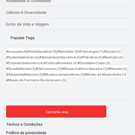
Atualidade & Sociedade
Ciência & Diversidade
Estilo de Vida e Viagem
Popular Tags
8 posts
8 posts
8 posts
7 posts
6 posts
#Inovação
(8)
#VidaSaudável
(8)
#BemEstar
(8)
#Tecnologia
(7)
#Saúde
(6)
6 posts
5 posts
5 posts
5 posts
#Sustentabilidade
(6)
#AlimentaçãoSaudável
(5)
#Petrobras
(5)
#Nutrição
(5)
4 posts
4 posts
3 posts
#Empreendedorismo
(4)
#CulturaBrasileira
(4)
#DocesSemCulpa
(3)
3 posts
3 posts
3 posts
3 pos
#DicasDeSaúde
(3)
#Democracia
(3)
#Museu histórico Salvador
(3)
#Eleições
(3)
3 posts
3 posts
3 post
#AdoçantesNaturais
(3)
#Museus comparativos
(3)
#Museu da Misericórdia
(3)
3 posts
#Museu da Farmácia Rio de Janeiro
(3)
Contate-nos
Termos e Condições
Política de privacidade