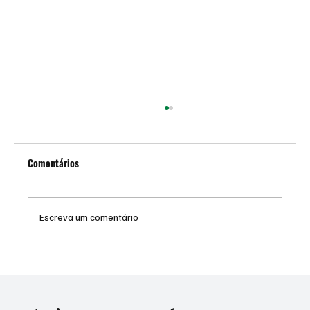
Comentários
Escreva um comentário
Novidade: Emissão Digital de Credencial de
Estacionamento para PCDs e Idosos