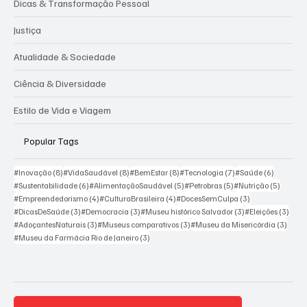
Dicas & Transformação Pessoal
Justiça
Atualidade & Sociedade
Ciência & Diversidade
Estilo de Vida e Viagem
Popular Tags
8 posts
8 posts
8 posts
7 posts
6 posts
#Inovação
(8)
#VidaSaudável
(8)
#BemEstar
(8)
#Tecnologia
(7)
#Saúde
(6)
6 posts
5 posts
5 posts
5 posts
#Sustentabilidade
(6)
#AlimentaçãoSaudável
(5)
#Petrobras
(5)
#Nutrição
(5)
4 posts
4 posts
3 posts
#Empreendedorismo
(4)
#CulturaBrasileira
(4)
#DocesSemCulpa
(3)
3 posts
3 posts
3 posts
3 pos
#DicasDeSaúde
(3)
#Democracia
(3)
#Museu histórico Salvador
(3)
#Eleições
(3)
3 posts
3 posts
3 post
#AdoçantesNaturais
(3)
#Museus comparativos
(3)
#Museu da Misericórdia
(3)
3 posts
#Museu da Farmácia Rio de Janeiro
(3)