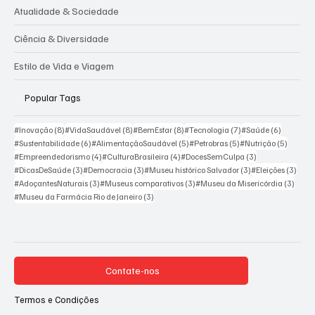
Justiça
Atualidade & Sociedade
Ciência & Diversidade
Estilo de Vida e Viagem
Popular Tags
8 posts
8 posts
8 posts
7 posts
6 posts
#Inovação
(8)
#VidaSaudável
(8)
#BemEstar
(8)
#Tecnologia
(7)
#Saúde
(6)
6 posts
5 posts
5 posts
5 posts
#Sustentabilidade
(6)
#AlimentaçãoSaudável
(5)
#Petrobras
(5)
#Nutrição
(5)
4 posts
4 posts
3 posts
#Empreendedorismo
(4)
#CulturaBrasileira
(4)
#DocesSemCulpa
(3)
3 posts
3 posts
3 posts
3 pos
#DicasDeSaúde
(3)
#Democracia
(3)
#Museu histórico Salvador
(3)
#Eleições
(3)
3 posts
3 posts
3 post
#AdoçantesNaturais
(3)
#Museus comparativos
(3)
#Museu da Misericórdia
(3)
3 posts
#Museu da Farmácia Rio de Janeiro
(3)
Contate-nos