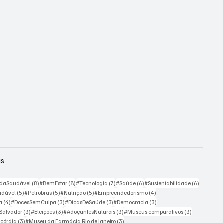
gs
osts
8 posts
8 posts
7 posts
6 posts
6 posts
idaSaudável
(8)
#BemEstar
(8)
#Tecnologia
(7)
#Saúde
(6)
#Sustentabilidade
(6)
5 posts
5 posts
5 posts
4 posts
udável
(5)
#Petrobras
(5)
#Nutrição
(5)
#Empreendedorismo
(4)
4 posts
3 posts
3 posts
3 posts
ra
(4)
#DocesSemCulpa
(3)
#DicasDeSaúde
(3)
#Democracia
(3)
3 posts
3 posts
3 posts
3 posts
 Salvador
(3)
#Eleições
(3)
#AdoçantesNaturais
(3)
#Museus comparativos
(3)
3 posts
3 posts
icórdia
(3)
#Museu da Farmácia Rio de Janeiro
(3)