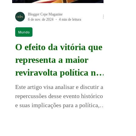
Blogger Cepe Magazine
6 de nov. de 2024
4 min de leitura
Mundo
O efeito da vitória que
representa a maior
reviravolta política nas
eleições dos EUA:
Este artigo visa analisar e discutir as
repercussões desse evento histórico
quais são as
e suas implicações para a política,
implicações para o
economia e relações internac
futuro.