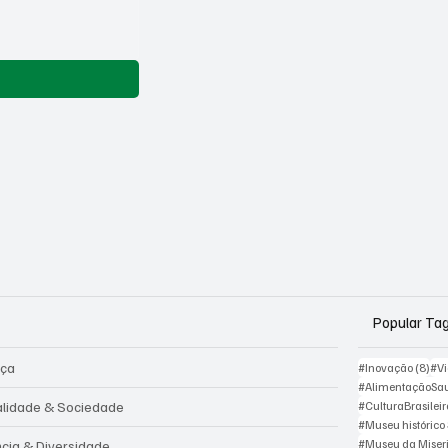
Popular Ta
iça
8 p
#Inovação
(8)
#V
#AlimentaçãoSa
alidade & Sociedade
#CulturaBrasilei
#Museu histórico
#Museu da Miser
ncia & Diversidade