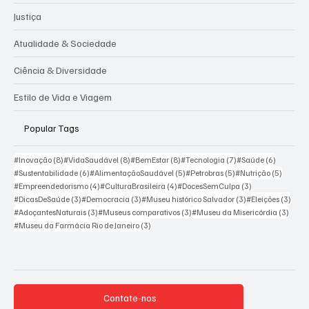
Dicas & Transformação Pessoal
Justiça
Atualidade & Sociedade
Ciência & Diversidade
Estilo de Vida e Viagem
Popular Tags
8 posts
8 posts
8 posts
7 posts
6 posts
#Inovação
(8)
#VidaSaudável
(8)
#BemEstar
(8)
#Tecnologia
(7)
#Saúde
(6)
6 posts
5 posts
5 posts
5 posts
#Sustentabilidade
(6)
#AlimentaçãoSaudável
(5)
#Petrobras
(5)
#Nutrição
(5)
4 posts
4 posts
3 posts
#Empreendedorismo
(4)
#CulturaBrasileira
(4)
#DocesSemCulpa
(3)
3 posts
3 posts
3 posts
3 pos
#DicasDeSaúde
(3)
#Democracia
(3)
#Museu histórico Salvador
(3)
#Eleições
(3)
3 posts
3 posts
3 post
#AdoçantesNaturais
(3)
#Museus comparativos
(3)
#Museu da Misericórdia
(3)
3 posts
#Museu da Farmácia Rio de Janeiro
(3)