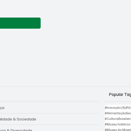
Popular Ta
iça
8 p
#Inovação
(8)
#V
#AlimentaçãoSa
alidade & Sociedade
#CulturaBrasilei
#Museu histórico
#Museu da Miser
ncia & Diversidade