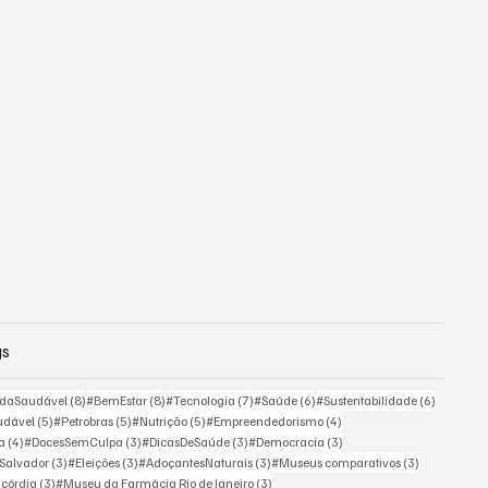
gs
osts
8 posts
8 posts
7 posts
6 posts
6 posts
idaSaudável
(8)
#BemEstar
(8)
#Tecnologia
(7)
#Saúde
(6)
#Sustentabilidade
(6)
5 posts
5 posts
5 posts
4 posts
udável
(5)
#Petrobras
(5)
#Nutrição
(5)
#Empreendedorismo
(4)
4 posts
3 posts
3 posts
3 posts
ra
(4)
#DocesSemCulpa
(3)
#DicasDeSaúde
(3)
#Democracia
(3)
3 posts
3 posts
3 posts
3 posts
 Salvador
(3)
#Eleições
(3)
#AdoçantesNaturais
(3)
#Museus comparativos
(3)
3 posts
3 posts
icórdia
(3)
#Museu da Farmácia Rio de Janeiro
(3)