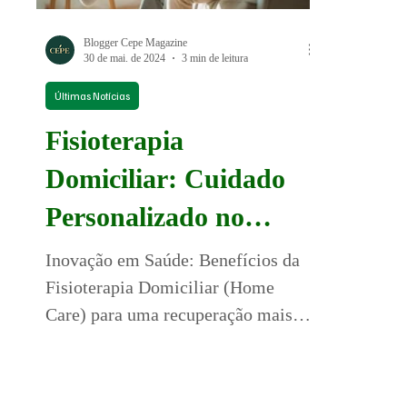
Blogger Cepe Magazine
30 de mai. de 2024
3 min de leitura
Últimas Notícias
Fisioterapia
Domiciliar: Cuidado
Personalizado no
Conforto do Seu Lar
Inovação em Saúde: Benefícios da
Fisioterapia Domiciliar (Home
Care) para uma recuperação mais
rápida e eficaz.