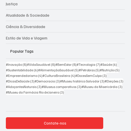
Dicas & Transformação Pessoal
Justiça
Atualidade & Sociedade
Ciência & Diversidade
Estilo de Vida e Viagem
Popular Tags
8 posts
8 posts
8 posts
7 posts
6 posts
#Inovação
(8)
#VidaSaudável
(8)
#BemEstar
(8)
#Tecnologia
(7)
#Saúde
(6)
6 posts
5 posts
5 posts
5 posts
#Sustentabilidade
(6)
#AlimentaçãoSaudável
(5)
#Petrobras
(5)
#Nutrição
(5)
4 posts
4 posts
3 posts
#Empreendedorismo
(4)
#CulturaBrasileira
(4)
#DocesSemCulpa
(3)
3 posts
3 posts
3 posts
3 pos
#DicasDeSaúde
(3)
#Democracia
(3)
#Museu histórico Salvador
(3)
#Eleições
(3)
3 posts
3 posts
3 post
#AdoçantesNaturais
(3)
#Museus comparativos
(3)
#Museu da Misericórdia
(3)
3 posts
#Museu da Farmácia Rio de Janeiro
(3)